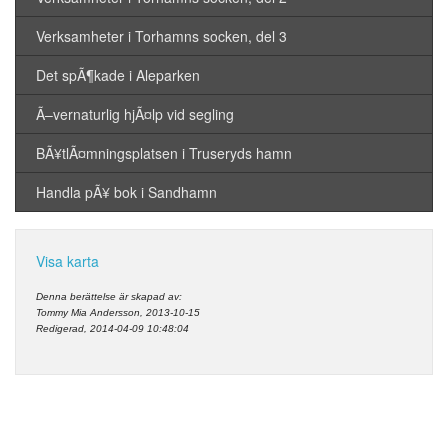
Verksamheter i Torhamns socken, del 3
Det spÃ¶kade i Aleparken
Ã–vernaturlig hjÃ¤lp vid segling
BÃ¥tlÃ¤mningsplatsen i Truseryds hamn
Handla pÃ¥ bok i Sandhamn
Visa karta
Denna berättelse är skapad av:
Tommy Mia Andersson, 2013-10-15
Redigerad, 2014-04-09 10:48:04