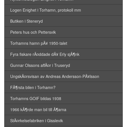
Logen Enighet i Torhamn, protokoll mm
Butiken i Steneryd
Peters hus och Pettersvik
Torhamns hamn pÃ¥ 1950-talet
Fyra fiskare rÃ¤ddade dÃ¥ Erly sjÃ¶nk
Gunnar Olssons affÃ¤r i Truseryd
UngskÃ¤rsvisan av Andreas Andersson-PÃ¥lsson
FÃ¶rsta bilen i Torhamn?
Torhamns GOIF bildas 1938
1966 kÃ¶rde man bil till Ã¶arna
StÃ¤rkelsefabriken i Gisslevik