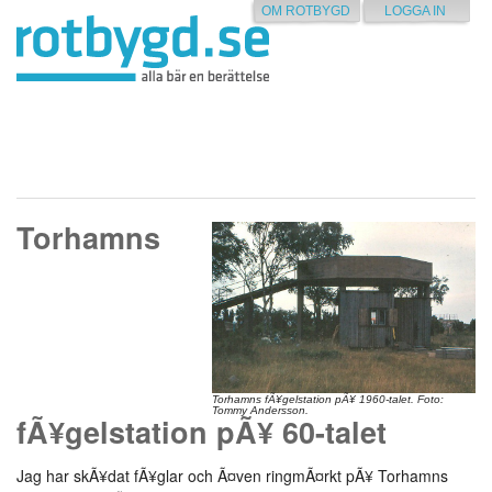
OM ROTBYGD
LOGGA IN
Torhamns
Torhamns fÃ¥gelstation pÃ¥ 1960-talet. Foto:
Tommy Andersson.
fÃ¥gelstation pÃ¥ 60-talet
Jag har skÃ¥dat fÃ¥glar och Ã¤ven ringmÃ¤rkt pÃ¥ Torhamns