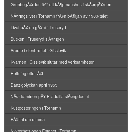
GrebbegÃ¥rden â€“ ett kÃ¶pmanshus i skÃ¤rgÃ¥rden
NÃ¤ringslivet i Torhamn frÃ¥n bÃ¶rjan av 1900-talet
Livet pÃ¥ en gÃ¥rd i Truseryd
Butiken i Truseryd slÃ¥r igen
Arbete i stenbrottet i Gisslevik
Kvarnen i Gisslevik slutar med verksamheten
Hottning efter Ã¥l
Danzigolyckan april 1955
NÃ¤r kaminen pÃ¥ Filadelfia slÃ¤ngdes ut
Kustposteringen i Torhamn
PÃ¥ tal om dimma
Nykterhetslogen Enighet i Torhamn