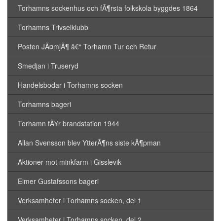
Torhamns sockenhus och fÃ¶rsta folkskola byggdes 1864
Torhamns Trivselklubb
Posten JÃ¤mjÃ¶ â€“ Torhamn Tur och Retur
Smedjan i Truseryd
Handelsbodar i Torhamns socken
Torhamns bageri
Torhamn fÃ¥r brandstation 1944
Allan Svensson blev YtterÃ¶ns siste kÃ¶pman
Aktioner mot minkfarm i Gisslevik
Elmer Gustafssons bageri
Verksamheter i Torhamns socken, del 1
Verksamheter i Torhamns socken, del 2