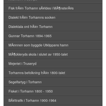
Fisk frÃ¥n Torhamn sÃ¥ldes i MÃ¶nsterÃ¥s
Dialekt frÃ¥n Torhamns socken
Dialektala ord frÃ¥n Torhamn
Gunnar Torhamn 1894-1965
MÃ¤nnen som byggde Utklippans hamn
MÃ¶ckleryds skola i slutet av 1950-talet
Mejeriet i Truseryd
Torhamns befolkning frÃ¥n 1800-talet
Segelfartyg i Torhamn
Fisket i Torhamn 1800 - 1950
BÃ¥ttrafik i Torhamn 1900-1964