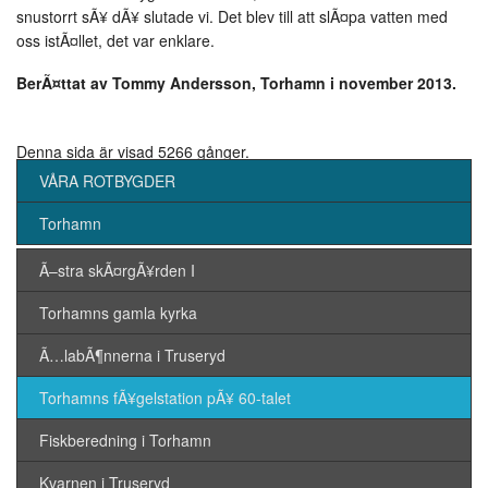
snustorrt sÃ¥ dÃ¥ slutade vi. Det blev till att slÃ¤pa vatten med
oss istÃ¤llet, det var enklare.
BerÃ¤ttat av Tommy Andersson, Torhamn i november 2013.
Denna sida är visad 5266 gånger.
VÅRA ROTBYGDER
Torhamn
Ã–stra skÃ¤rgÃ¥rden I
Torhamns gamla kyrka
Ã…labÃ¶nnerna i Truseryd
Torhamns fÃ¥gelstation pÃ¥ 60-talet
Fiskberedning i Torhamn
Kvarnen i Truseryd