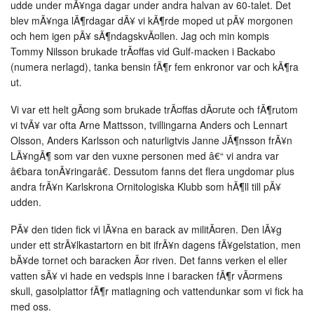
udde under mÃ¥nga dagar under andra halvan av 60-talet. Det
blev mÃ¥nga lÃ¶rdagar dÃ¥ vi kÃ¶rde moped ut pÃ¥ morgonen
och hem igen pÃ¥ sÃ¶ndagskvÃ¤llen. Jag och min kompis
Tommy Nilsson brukade trÃ¤ffas vid Gulf-macken i Backabo
(numera nerlagd), tanka bensin fÃ¶r fem enkronor var och kÃ¶ra
ut.
Vi var ett helt gÃ¤ng som brukade trÃ¤ffas dÃ¤rute och fÃ¶rutom
vi tvÃ¥ var ofta Arne Mattsson, tvillingarna Anders och Lennart
Olsson, Anders Karlsson och naturligtvis Janne JÃ¶nsson frÃ¥n
LÃ¥ngÃ¶ som var den vuxne personen med â€“ vi andra var
â€bara tonÃ¥ringarâ€. Dessutom fanns det flera ungdomar plus
andra frÃ¥n Karlskrona Ornitologiska Klubb som hÃ¶ll till pÃ¥
udden.
PÃ¥ den tiden fick vi lÃ¥na en barack av militÃ¤ren. Den lÃ¥g
under ett strÃ¥lkastartorn en bit ifrÃ¥n dagens fÃ¥gelstation, men
bÃ¥de tornet och baracken Ã¤r riven. Det fanns verken el eller
vatten sÃ¥ vi hade en vedspis inne i baracken fÃ¶r vÃ¤rmens
skull, gasolplattor fÃ¶r matlagning och vattendunkar som vi fick ha
med oss.