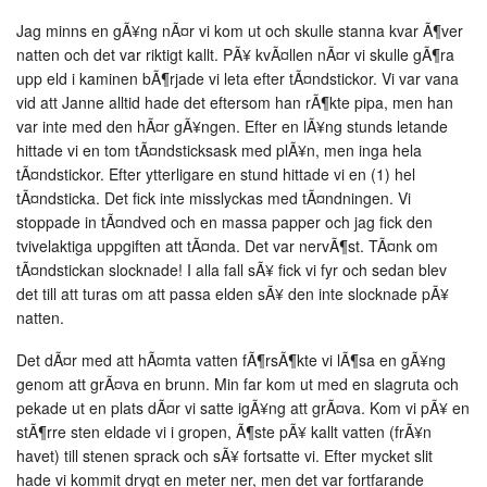
Jag minns en gÃ¥ng nÃ¤r vi kom ut och skulle stanna kvar Ã¶ver
natten och det var riktigt kallt. PÃ¥ kvÃ¤llen nÃ¤r vi skulle gÃ¶ra
upp eld i kaminen bÃ¶rjade vi leta efter tÃ¤ndstickor. Vi var vana
vid att Janne alltid hade det eftersom han rÃ¶kte pipa, men han
var inte med den hÃ¤r gÃ¥ngen. Efter en lÃ¥ng stunds letande
hittade vi en tom tÃ¤ndsticksask med plÃ¥n, men inga hela
tÃ¤ndstickor. Efter ytterligare en stund hittade vi en (1) hel
tÃ¤ndsticka. Det fick inte misslyckas med tÃ¤ndningen. Vi
stoppade in tÃ¤ndved och en massa papper och jag fick den
tvivelaktiga uppgiften att tÃ¤nda. Det var nervÃ¶st. TÃ¤nk om
tÃ¤ndstickan slocknade! I alla fall sÃ¥ fick vi fyr och sedan blev
det till att turas om att passa elden sÃ¥ den inte slocknade pÃ¥
natten.
Det dÃ¤r med att hÃ¤mta vatten fÃ¶rsÃ¶kte vi lÃ¶sa en gÃ¥ng
genom att grÃ¤va en brunn. Min far kom ut med en slagruta och
pekade ut en plats dÃ¤r vi satte igÃ¥ng att grÃ¤va. Kom vi pÃ¥ en
stÃ¶rre sten eldade vi i gropen, Ã¶ste pÃ¥ kallt vatten (frÃ¥n
havet) till stenen sprack och sÃ¥ fortsatte vi. Efter mycket slit
hade vi kommit drygt en meter ner, men det var fortfarande